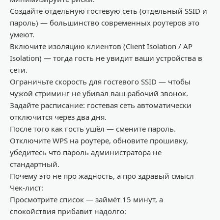
Создайте отдельную гостевую сеть (отдельный SSID и
пароль) — большинство современных роутеров это
умеют.
Включите изоляцию клиентов (Client
Isolation
/ AP
Isolation
) — тогда гость не
увидит ваши устройства в
сети.
Ограничьте скорость для гостевого SSID — чтобы
чужой стриминг не убивал ваш рабочий звонок.
Задайте расписание: гостевая сеть автоматически
отключится через два дня.
После того как гость ушёл — смените пароль.
Отключите WPS на роутере, обновите прошивку,
убедитесь
что пароль администратора не
стандартный.
Почему это не про жадность, а про
здравый смысл
Чек-лист:
Про
смотрите
спис
о
к
— займёт 15 минут, а
спокойствия прибавит надолго: