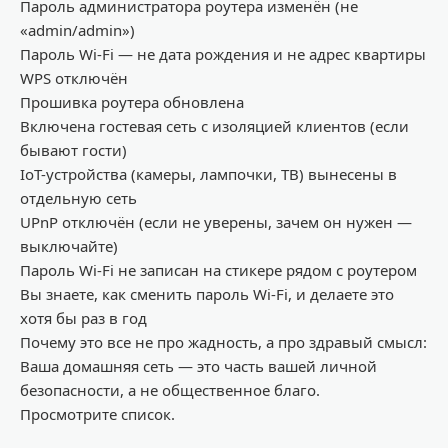
Пароль администратора роутера изменён (не
«
admin
/
admin
»)
Пароль
Wi
-Fi — не дата рождения и не адрес квартиры
WPS
отключён
Прошивка роутера обновлена
Включена гостевая сеть с изоляцией клиентов (если
бывают гости)
IoT
-устройства (камеры, лампочки, ТВ) вынесены в
отдельную сеть
UPnP
отключён (если не уверены, зачем он нужен —
выключайте)
Пароль
Wi
-Fi не записан на стик
ере рядом с роутером
Вы знаете, как сменить пароль
Wi
-Fi, и делаете это
хотя бы раз в год
Почему
это все
не про жадность, а про здравый смысл
:
Ваша
домашняя сеть — это
часть вашей личной
безопасности
, а не общественное благо.
Просмотрите список.