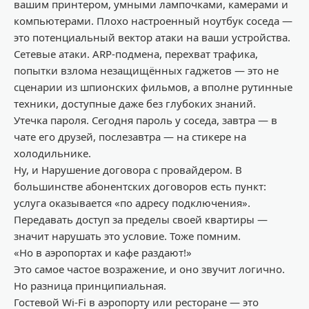
вашим принтером, умными лампочками, камерами
и
компьютерами. Плохо настроенный ноутбук соседа
—
это
потенциальный вектор атаки на ваши устройства.
Сетевые атаки.
ARP-подмена, перехват трафика,
попытки взлома незащищённых гаджетов
—
это
не
сценарии из шпионских фильмов, а вполне рутинные
техники, дос
тупные даже без глубоких знаний.
Утечка пароля.
Сегодня пароль у соседа, завтра
—
в
чате его друзей, послезавтра
—
на стикере на
холодильнике.
Ну, и
Нарушение договора с провайдером.
В
большинстве абонентских договоров есть пункт:
услуга оказывается «по адресу подключения».
Передавать доступ за пределы своей квартиры
—
значит
нарушать это условие.
Тоже помним.
«Но в
аэропортах и
кафе
раздают!»
Это самое частое возражение, и оно звучит логично.
Но разница принципиальная.
Гостевой
Wi
-Fi в аэропорту или ресторане
—
это