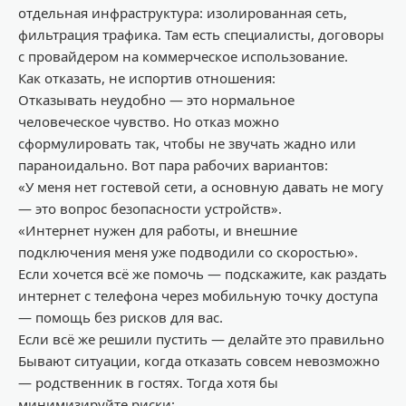
отдельная инфраструктура: изолированная сеть,
фильтрация трафика
. Там есть специалисты, дог
оворы
с провайдером на коммерческое использование
.
Как отказать, не испортив отношения
:
Отказывать неудобно
—
это нормальное
человеческое чувство
. Но отказ можно
сформулировать так, чтобы не звучать жадно или
параноидально
.
Вот пара
рабочих вариантов:
«У
меня нет гостевой сети, а основную давать не могу
—
это
вопрос безопасности устройств».
«Интернет нужен для работы, и внешние
подключения меня уже подводили со скоростью».
Если хочется всё же помочь
—
подскажите, как раздать
интернет с телефона через мобильную точку доступа
—
помощь без рисков для вас.
Если всё же решили пустить — делайте это правильно
Бывают ситуации, когда отказать совсем невозможно
— родственни
к в гостях
. Тогда хотя бы
минимизируйте риски: