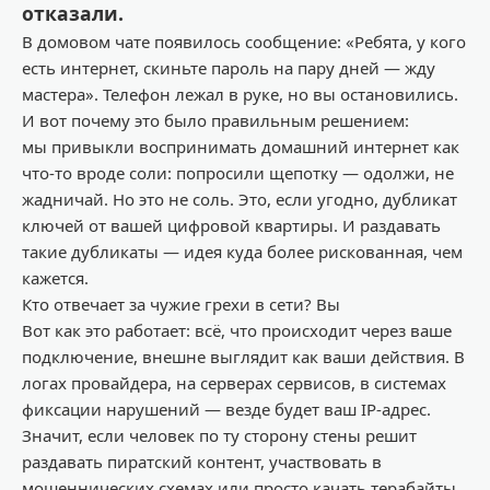
отказали.
В
домовом чате появилось сообщение: «Ребята, у кого
есть интернет, скиньте пароль на пару дней
—
жду
мастера». Телефон лежал в руке,
н
о
вы
останови
лись
.
И вот почему
это было правильным решением
:
м
ы пр
ивыкли воспринимать домашний интернет как
что-то вроде соли: попросили щепотку
—
одолжи, не
жадничай. Но это не соль. Это, если угодно,
дубликат
ключей от вашей цифровой квартиры
. И раздавать
такие дубликаты
—
идея куда более рискованная,
чем
кажется.
Кто отвечает за чужие грехи в сети? Вы
Вот как это работает: всё, что происходит через ваше
подключение,
внешне выглядит как ваши действия
. В
логах провайдера, на серверах сервисов, в системах
фиксации нарушений
—
везде будет ваш IP-адрес.
Значит, если человек по ту сторону стены решит
раздавать пиратский контент, участвовать в
мошеннических схемах или просто качать терабайты