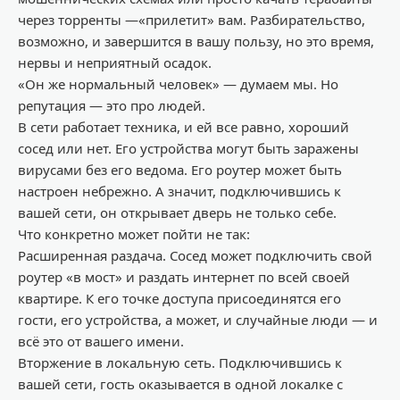
через торренты
—
«прилетит»
вам. Разбирательство,
возможно, и завершится в вашу пользу, но
это
вре
мя,
нервы и неприятный осадок
.
«Он же нормальный человек»
—
думаем мы. Но
р
епутация
—
это
про людей.
В сети работает техника, и
ей все равно
, хороший
сосед или нет. Его устройства могут быть заражены
вирусами без его ведома. Его роутер может быть
настроен небрежно. А значит, подключившись к
вашей сети, он открывает дверь не только себе.
Что конкретно может пойти не так:
Расширенная раздача.
Сосед может подключить свой
роутер «в мост» и раздать интернет по всей своей
кварти
ре. К его точке доступа присоединятся его
гости, его устройства, а может, и случайные люди
—
и
всё это от вашего имени.
Вторжение в локальную сеть.
Подключившись к
вашей сети, гость оказывается в одной
локалке
с